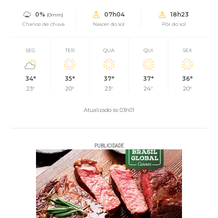
0%
07h04
18h23
(0mm)
Chance de chuva
Nascer do sol
Pôr do sol
SEG
TER
QUA
QUI
SEX
34°
35°
37°
37°
36°
23°
20°
23°
24°
20°
Atualizado às 03h01
PUBLICIDADE