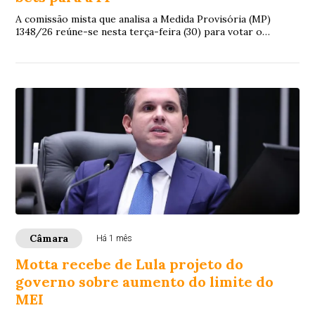
A comissão mista que analisa a Medida Provisória (MP)
1348/26 reúne-se nesta terça-feira (30) para votar o
relatório do deputado Aluisio Mendes (...
Câmara
Há 1 mês
Motta recebe de Lula projeto do
governo sobre aumento do limite do
MEI