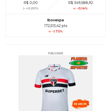
R$ 0,00
R$ 349,588,92
+0,00%
-0,14%
Ibovespa
172,513,42 pts
-1.73%
PUBLICIDADE