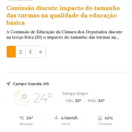
Comissão discute impacto do tamanho
das turmas na qualidade da educação
básica
A Comissão de Educação da Câmara dos Deputados discute
na terça-feira (30) o impacto do tamanho das turmas na
qualidade da educação básica.A audiên...
1
2
3
4
Campo Grande, MS
24°
Tempo limpo
Mín.
25°
Máx.
34°
24°
4.14km/h
42%
Sensação
Vento
Umidade