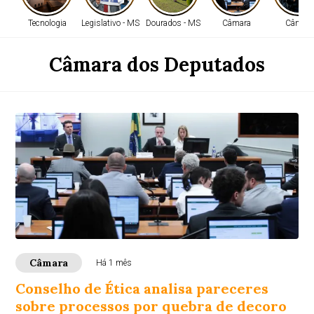
Tecnologia
Legislativo - MS
Dourados - MS
Câmara
Câmara
Câmara dos Deputados
Câmara
Há 1 mês
Conselho de Ética analisa pareceres
sobre processos por quebra de decoro