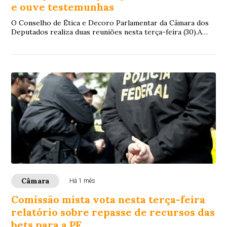
e ouve testemunhas
O Conselho de Ética e Decoro Parlamentar da Câmara dos
Deputados realiza duas reuniões nesta terça-feira (30).A
primeira reunião será realizada às ...
Câmara
Há 1 mês
Comissão mista vota nesta terça-feira
relatório sobre repasse de recursos das
bets para a PF