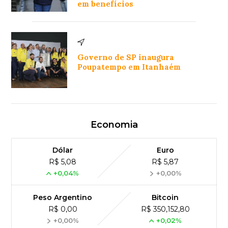
em benefícios
Governo de SP inaugura
Poupatempo em Itanhaém
Economia
Dólar
Euro
R$ 5,08
R$ 5,87
+0,04%
+0,00%
Peso Argentino
Bitcoin
R$ 0,00
R$ 350,152,80
+0,00%
+0,02%