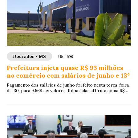
Dourados - MS
Há 1 mês
Prefeitura injeta quase R$ 93 milhões
no comércio com salários de junho e 13º
Pagamento dos salários de junho foi feito nesta terça-feira,
dia 30, para 9.568 servidores; folha salarial bruta soma R$
65.877.953,45, que acresci...