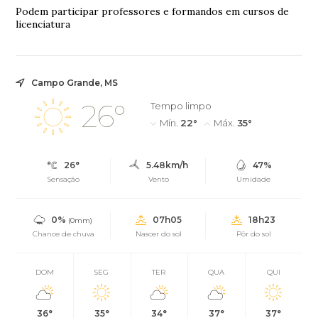
Podem participar professores e formandos em cursos de
licenciatura
Campo Grande, MS
26°
Tempo limpo
Mín.
22°
Máx.
35°
26°
5.48km/h
47%
Sensação
Vento
Umidade
0%
07h05
18h23
(0mm)
Chance de chuva
Nascer do sol
Pôr do sol
DOM
SEG
TER
QUA
QUI
36°
35°
34°
37°
37°