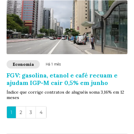
Economia
Há 1 mês
FGV: gasolina, etanol e café recuam e
ajudam IGP-M cair 0,5% em junho
Índice que corrige contratos de aluguéis soma 3,16% em 12
meses
1
2
3
4