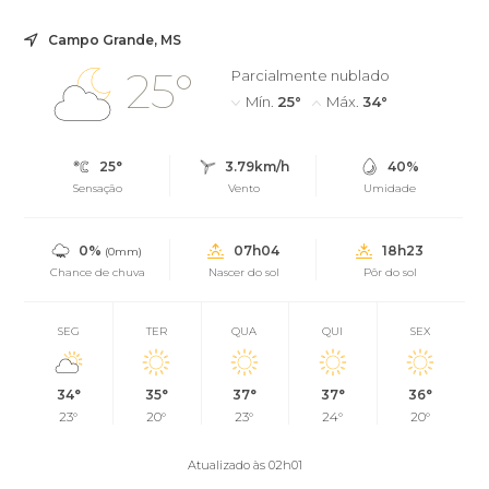
Campo Grande, MS
25°
Parcialmente nublado
Mín.
25°
Máx.
34°
25°
3.79km/h
40%
Sensação
Vento
Umidade
0%
07h04
18h23
(0mm)
Chance de chuva
Nascer do sol
Pôr do sol
SEG
TER
QUA
QUI
SEX
34°
35°
37°
37°
36°
23°
20°
23°
24°
20°
Atualizado às 02h01