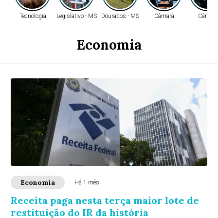
Tecnologia
Legislativo - MS
Dourados - MS
Câmara
Câmara
Economia
Economia
Há 1 mês
Receita paga nesta terça maior lote de
restituição do IR da história