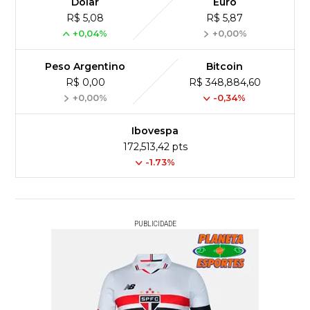
Dólar
Euro
R$ 5,08
R$ 5,87
+0,04%
+0,00%
Peso Argentino
Bitcoin
R$ 0,00
R$ 348,884,60
+0,00%
-0,34%
Ibovespa
172,513,42 pts
-1.73%
PUBLICIDADE