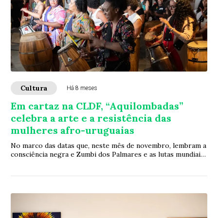
Cultura
Há 8 meses
Em cartaz na CLDF, “Aquilombadas”
celebra a arte e a resistência das
mulheres afro-uruguaias
No marco das datas que, neste mês de novembro, lembram a
consciência negra e Zumbi dos Palmares e as lutas mundiais
das mulheres negras, a Câmara L...