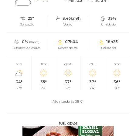
Mín.
25°
Máx.
34°
25°
3.46km/h
39%
Sensação
Vento
Umidade
0%
07h04
18h23
(0mm)
Chance de chuva
Nascer do sol
Pôr do sol
SEG
TER
QUA
QUI
SEX
34°
35°
37°
37°
36°
23°
20°
23°
24°
20°
Atualizado às 01h01
PUBLICIDADE