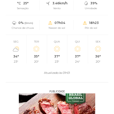
25°
3.46km/h
39%
Sensação
Vento
Umidade
0%
07h04
18h23
(0mm)
Chance de chuva
Nascer do sol
Pôr do sol
SEG
TER
QUA
QUI
SEX
34°
35°
37°
37°
36°
23°
20°
23°
24°
20°
Atualizado às 01h01
PUBLICIDADE