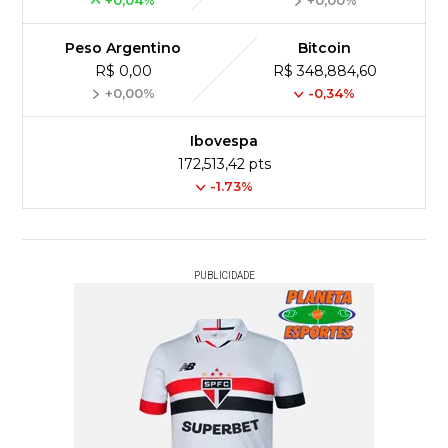
+0,04%
+0,00%
Peso Argentino
Bitcoin
R$ 0,00
R$ 348,884,60
+0,00%
-0,34%
Ibovespa
172,513,42 pts
-1.73%
PUBLICIDADE