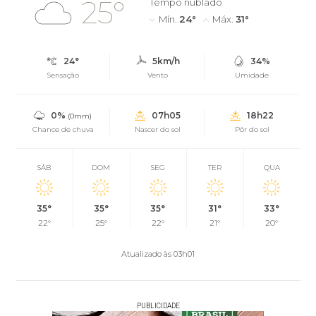
25°
Tempo nublado
Mín.
24°
Máx.
31°
24°
5km/h
34%
Sensação
Vento
Umidade
0%
07h05
18h22
(0mm)
Chance de chuva
Nascer do sol
Pôr do sol
SÁB
DOM
SEG
TER
QUA
35°
35°
35°
31°
33°
22°
25°
22°
21°
20°
Atualizado às 03h01
PUBLICIDADE