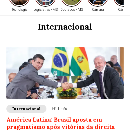
Tecnologia
Legislativo - MS
Dourados - MS
Câmara
Câmara
Internacional
Internacional
Há 1 mês
América Latina: Brasil aposta em
pragmatismo após vitórias da direita