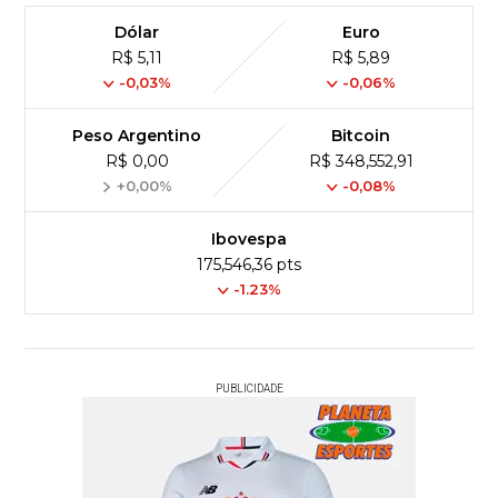
Dólar
Euro
R$ 5,11
R$ 5,89
-0,03%
-0,06%
Peso Argentino
Bitcoin
R$ 0,00
R$ 348,552,91
+0,00%
-0,08%
Ibovespa
175,546,36 pts
-1.23%
PUBLICIDADE