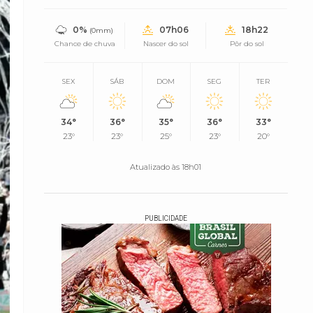
0%
07h06
18h22
(0mm)
Chance de chuva
Nascer do sol
Pôr do sol
SEX
SÁB
DOM
SEG
TER
34°
36°
35°
36°
33°
23°
23°
25°
23°
20°
Atualizado às 18h01
PUBLICIDADE