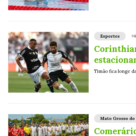
Esportes
Há
Corinthia
estacionam
Timão fica longe da
Mato Grosso do 
Comerário