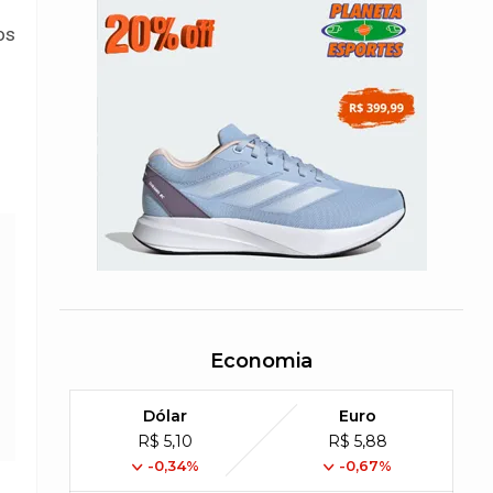
os
Economia
Dólar
Euro
R$ 5,10
R$ 5,88
-0,34%
-0,67%