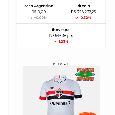
Peso Argentino
Bitcoin
R$ 0,00
R$ 348,272,25
+0,00%
-0,32%
Ibovespa
175,546,36 pts
-1.23%
PUBLICIDADE