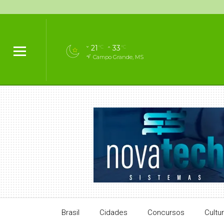
21
33
°C
°C
Campo Grande, MS
Brasil
Cidades
Concursos
Cultu