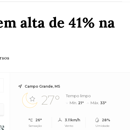
em alta de 41% na
ersos
Campo Grande, MS
27°
Tempo limpo
Mín.
21°
Máx.
33°
26°
3.11km/h
28%
Sensação
Vento
Umidade