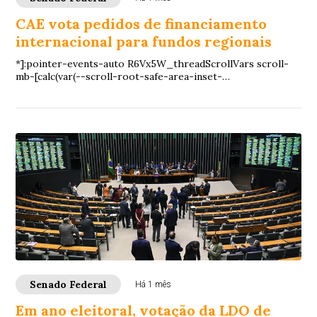
CAE vota pedidos de financiamento
internacional para fundos regionais
*]:pointer-events-auto R6Vx5W_threadScrollVars scroll-
mb-[calc(var(--scroll-root-safe-area-inset-
bottom,0px)+var(--thread-response-height))] scroll...
Senado Federal
Há 1 mês
Em ano eleitoral, votação da LDO de