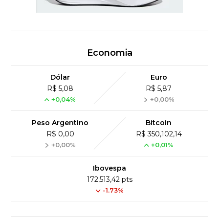
Economia
Dólar
Euro
R$ 5,08
R$ 5,87
+0,04%
+0,00%
Peso Argentino
Bitcoin
R$ 0,00
R$ 350,102,14
+0,00%
+0,01%
Ibovespa
172,513,42 pts
-1.73%