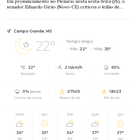
Em pronunciamento no Plenário nesta sexta-feira (26), o
senador Eduardo Girão (Novo-CE) criticou o leilão de
reserva da capacidade do setor elétric...
Campo Grande, MS
22°
Tempo limpo
Mín.
22°
Máx.
35°
22°
2.14km/h
65%
Sensação
Vento
Umidade
0%
07h05
18h23
(0mm)
Chance de chuva
Nascer do sol
Pôr do sol
DOM
SEG
TER
QUA
QUI
36°
35°
34°
37°
37°
26°
22°
20°
22°
24°