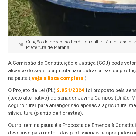
Criação de peixes no Pará: aquicultura é uma das ativ
Prefeitura de Marabá
A Comissão de Constituição e Justiça (CCJ) pode votar 
alcance do seguro agrícola para outras áreas da produçã
na pauta (
veja a lista completa
).
O Projeto de Lei (PL)
2.951/2024
foi proposto pela sen
(texto alternativo) do senador Jayme Campos (União-MT
seguro rural, para abranger não apenas a agricultura, 
silvicultura (plantio de florestas).
Outro item na pauta é a Proposta de Emenda à Constitu
descanso para motoristas profissionais, empregados o