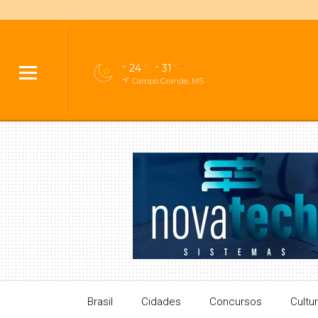
24
31
°C
°C
Campo Grande, MS
Brasil
Cidades
Concursos
Cultu