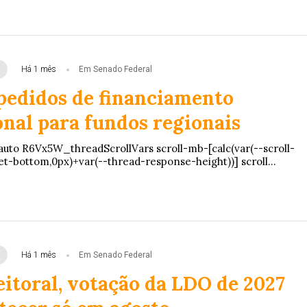
Há 1 mês
Em Senado Federal
pedidos de financiamento
onal para fundos regionais
auto R6Vx5W_threadScrollVars scroll-mb-[calc(var(--scroll-
et-bottom,0px)+var(--thread-response-height))] scroll...
Há 1 mês
Em Senado Federal
eitoral, votação da LDO de 2027