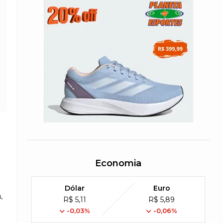
Economia
Dólar
Euro
,
R$ 5,11
R$ 5,89
-0,03%
-0,06%