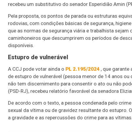
recebeu um substitutivo do senador Esperidião Amin (P
Pela proposta, os pontos de parada ou estruturas equiv
rodovias, com condições básicas de segurança, higiene e
que as normas de segurança viária e trabalhista seja
caminhoneiros que descumprirem os períodos de desca
disponíveis.
Estupro de vulnerável
A CCJ pode votar ainda o
PL 2.195/2024
, que garante 
de estupro de vulnerável (pessoa
menor de 14 anos ou q
não tem discernimento para consentir o ato ou não pode
(PSD-RJ), recebeu relatório favorável da senadora Eliz
De acordo com o texto, a pessoa condenada pelo crime
sexual da vítima ou de gravidez resultante do estupro. 
a gravidade e as repercussões do crime para as vítimas