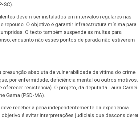
P-SC).
alentes devem ser instalados em intervalos regulares nas
 repouso. O objetivo é garantir infraestrutura mínima para
m cumpridas. O texto também suspende as
multas para
nso, enquanto não esses pontos de parada não estiverem
a presunção absoluta de vulnerabilidade da vítima do crime
ue, por enfermidade, deficiência mental ou outros motivos,
 oferecer resistência
). O projeto, da deputada Laura Carnei
iane Gama (PSD-MA).
 deve receber a pena independentemente da experiência
O objetivo é evitar interpretações judiciais que desconsider
.