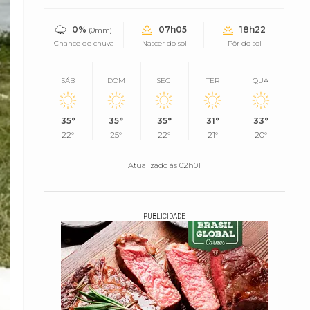
0%
07h05
18h22
(0mm)
Chance de chuva
Nascer do sol
Pôr do sol
SÁB
DOM
SEG
TER
QUA
35°
35°
35°
31°
33°
22°
25°
22°
21°
20°
Atualizado às 02h01
PUBLICIDADE