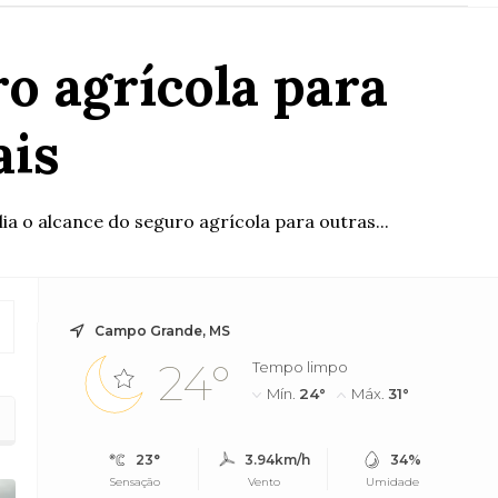
o agrícola para
ais
ia o alcance do seguro agrícola para outras...
Campo Grande, MS
24°
Tempo limpo
Mín.
24°
Máx.
31°
23°
3.94km/h
34%
Sensação
Vento
Umidade