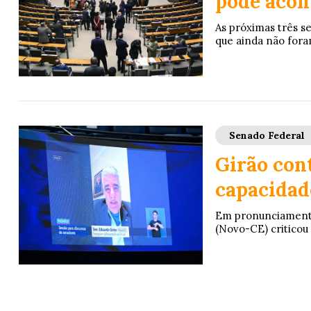
pode acon
As próximas três s
que ainda não foram
Senado Federal
Girão cont
capacidade
Em pronunciamento 
(Novo-CE) criticou 