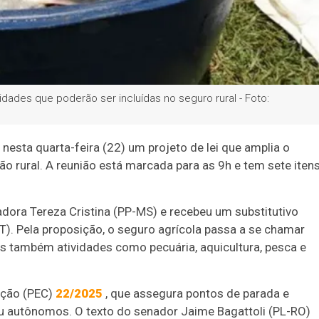
idades que poderão ser incluídas no seguro rural - Foto:
nesta quarta-feira (22) um projeto de lei que amplia o
o rural. A reunião está marcada para as 9h e tem sete iten
adora Tereza Cristina (PP-MS) e recebeu um substitutivo
). Pela proposição, o seguro agrícola passa a se chamar
mas também atividades como pecuária, aquicultura, pesca e
ição (PEC)
22/2025
, que assegura pontos de parada e
u autônomos. O texto do senador Jaime Bagattoli (PL-RO)