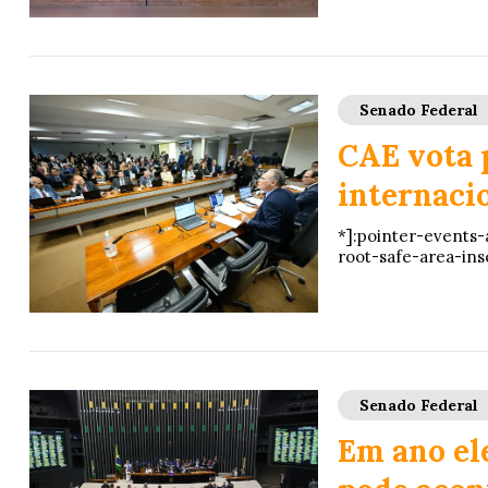
Senado Federal
CAE vota 
internaci
*]:pointer-events-
root-safe-area-ins
Senado Federal
Em ano el