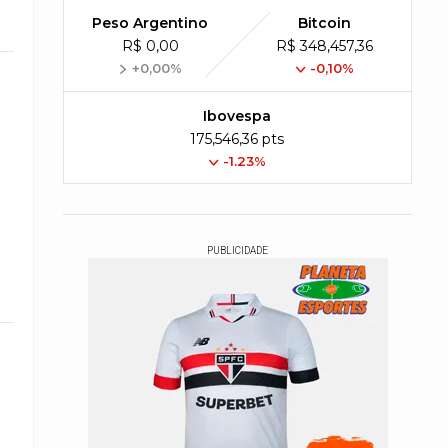
Peso Argentino
Bitcoin
R$ 0,00
R$ 348,457,36
+0,00%
-0,10%
Ibovespa
175,546,36 pts
-1.23%
PUBLICIDADE