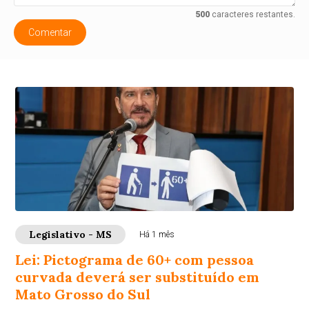
500
caracteres restantes.
Comentar
Legislativo - MS
Há 1 mês
Lei: Pictograma de 60+ com pessoa
curvada deverá ser substituído em
Mato Grosso do Sul