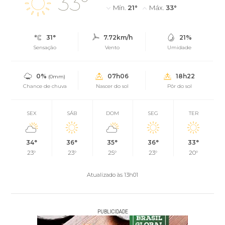
33°
Mín.
21°
Máx.
33°
31°
7.72km/h
21%
Sensação
Vento
Umidade
0%
07h06
18h22
(0mm)
Chance de chuva
Nascer do sol
Pôr do sol
SEX
SÁB
DOM
SEG
TER
34°
36°
35°
36°
33°
23°
23°
25°
23°
20°
Atualizado às 13h01
PUBLICIDADE