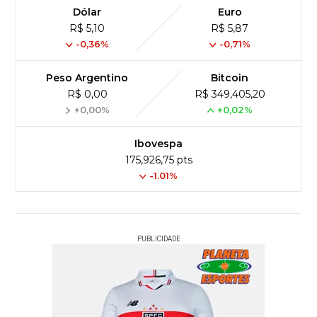
Dólar
Euro
R$ 5,10
R$ 5,87
-0,36%
-0,71%
Peso Argentino
Bitcoin
R$ 0,00
R$ 349,405,20
+0,00%
+0,02%
Ibovespa
175,926,75 pts
-1.01%
PUBLICIDADE