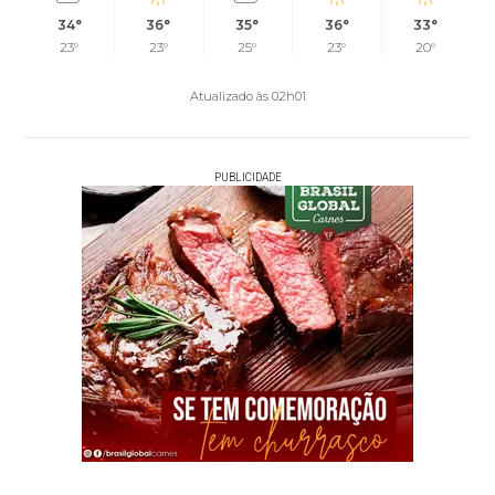
34°
36°
35°
36°
33°
23°
23°
25°
23°
20°
Atualizado às 02h01
PUBLICIDADE