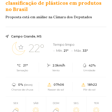
classificação de plásticos em produtos
no Brasil
Proposta está em análise na Câmara dos Deputados
Campo Grande, MS
22°
Tempo limpo
Mín.
21°
Máx.
33°
21°
2.5km/h
42%
Sensação
Vento
Umidade
0%
07h06
18h22
(0mm)
Chance de chuva
Nascer do sol
Pôr do sol
SEX
SÁB
DOM
SEG
TER