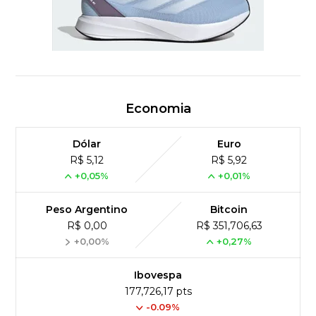
Economia
Dólar
Euro
R$ 5,12
R$ 5,92
+0,05%
+0,01%
Peso Argentino
Bitcoin
R$ 0,00
R$ 351,706,63
+0,00%
+0,27%
Ibovespa
177,726,17 pts
-0.09%