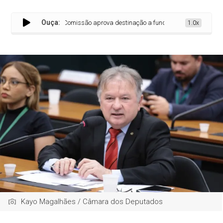
Ouça:
Comissão aprova destinação a fundo habitacional de imóveis
1.0x
Kayo Magalhães / Câmara dos Deputados