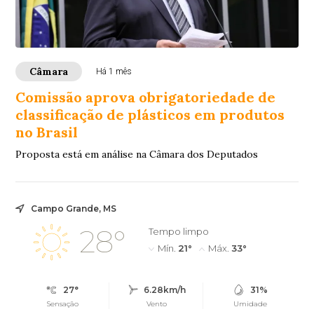
Câmara
Há 1 mês
Comissão aprova obrigatoriedade de
classificação de plásticos em produtos
no Brasil
Proposta está em análise na Câmara dos Deputados
Campo Grande, MS
28°
Tempo limpo
Mín.
21°
Máx.
33°
27°
6.28km/h
31%
Sensação
Vento
Umidade