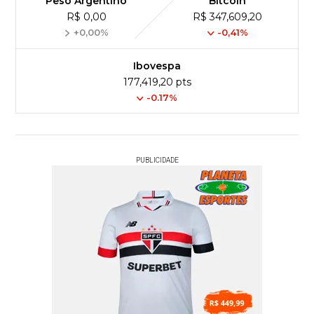
Peso Argentino
Bitcoin
R$ 0,00
R$ 347,609,20
+0,00%
-0,41%
Ibovespa
177,419,20 pts
-0.17%
PUBLICIDADE