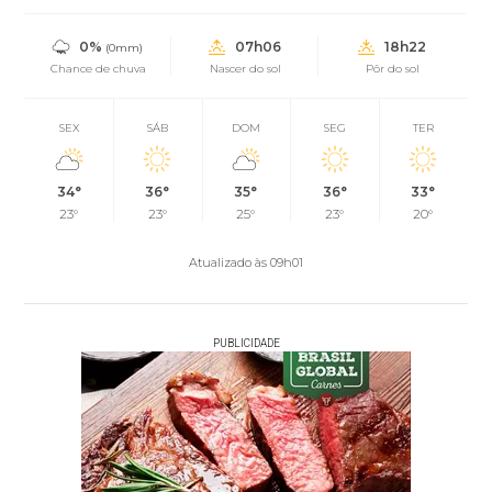
0%
07h06
18h22
(0mm)
Chance de chuva
Nascer do sol
Pôr do sol
SEX
SÁB
DOM
SEG
TER
34°
36°
35°
36°
33°
23°
23°
25°
23°
20°
Atualizado às 09h01
PUBLICIDADE