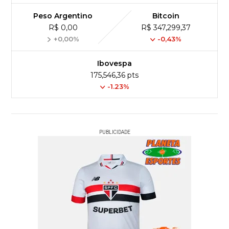
Peso Argentino
Bitcoin
R$ 0,00
R$ 347,299,37
+0,00%
-0,43%
Ibovespa
175,546,36 pts
-1.23%
PUBLICIDADE