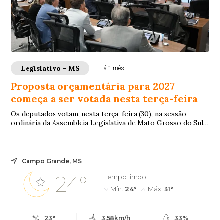
Legislativo - MS
Há 1 mês
Proposta orçamentária para 2027
começa a ser votada nesta terça-feira
Os deputados votam, nesta terça-feira (30), na sessão
ordinária da Assembleia Legislativa de Mato Grosso do Sul
(ALEMS), o Projeto de Lei 77/2026 ...
Campo Grande, MS
24°
Tempo limpo
Mín.
24°
Máx.
31°
23°
3.58km/h
33%