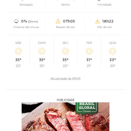
Sensação
Vento
Umidade
0%
07h05
18h22
(0mm)
Chance de chuva
Nascer do sol
Pôr do sol
SÁB
DOM
SEG
TER
QUA
35°
35°
35°
31°
33°
22°
25°
22°
21°
20°
Atualizado às 01h01
PUBLICIDADE