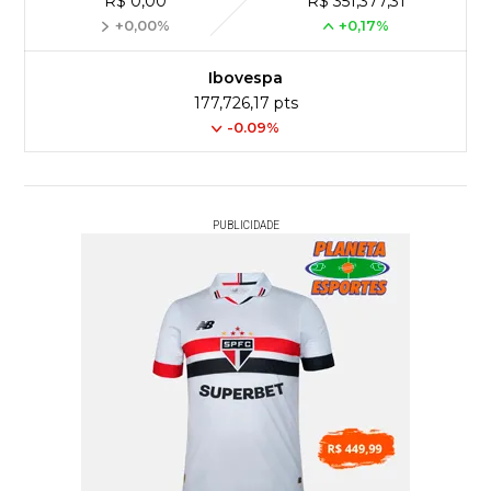
R$ 0,00
R$ 351,377,31
+0,00%
+0,17%
Ibovespa
177,726,17 pts
-0.09%
PUBLICIDADE