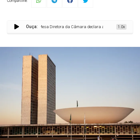
Compartilhe:
Ouça:
Mesa Diretora da Câmara declara a perda dos mandatos d
1.0x