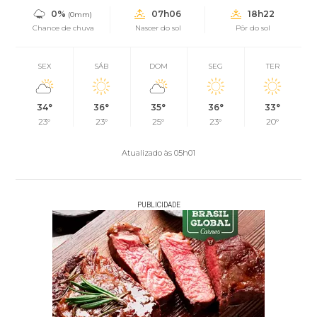
0%
07h06
18h22
(0mm)
Chance de chuva
Nascer do sol
Pôr do sol
SEX
SÁB
DOM
SEG
TER
34°
36°
35°
36°
33°
23°
23°
25°
23°
20°
Atualizado às 05h01
PUBLICIDADE