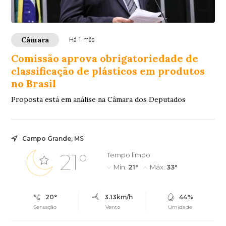
Câmara
Há 1 mês
Comissão aprova obrigatoriedade de
classificação de plásticos em produtos
no Brasil
Proposta está em análise na Câmara dos Deputados
Campo Grande, MS
21°
Tempo limpo
Mín.
21°
Máx.
33°
20°
3.13km/h
44%
Sensação
Vento
Umidade