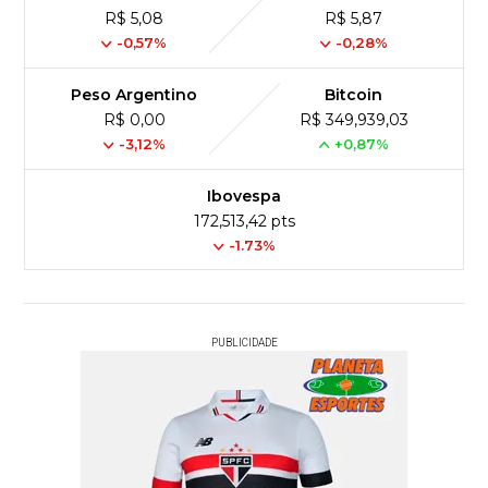
R$ 5,08
R$ 5,87
-0,57%
-0,28%
Peso Argentino
Bitcoin
R$ 0,00
R$ 349,939,03
-3,12%
+0,87%
Ibovespa
172,513,42 pts
-1.73%
PUBLICIDADE