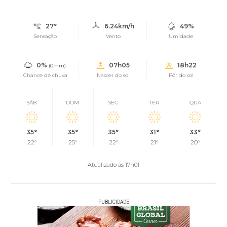
27°
6.24km/h
49%
Sensação
Vento
Umidade
0%
07h05
18h22
(0mm)
Chance de chuva
Nascer do sol
Pôr do sol
SÁB
DOM
SEG
TER
QUA
35°
35°
35°
31°
33°
22°
25°
22°
21°
20°
Atualizado às 17h01
PUBLICIDADE