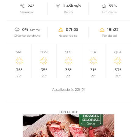
24°
2.45km/h
57%
Sensação
Vento
Umidade
0%
07h05
18h22
(0mm)
Chance de chuva
Nascer do sol
Pôr do sol
SÁB
DOM
SEG
TER
QUA
35°
35°
35°
31°
33°
22°
25°
22°
21°
20°
Atualizado às 22h01
PUBLICIDADE