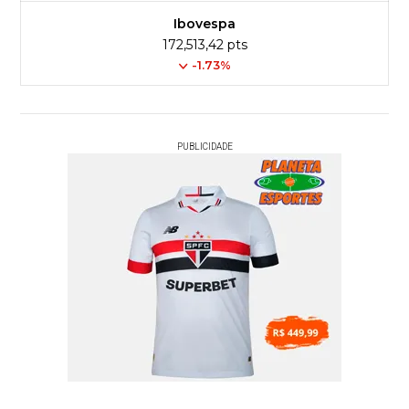
Ibovespa
172,513,42 pts
-1.73%
PUBLICIDADE