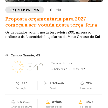
Legislativo - MS
Há 1 mês
Proposta orçamentária para 2027
começa a ser votada nesta terça-feira
Os deputados votam, nesta terça-feira (30), na sessão
ordinária da Assembleia Legislativa de Mato Grosso do Sul
(ALEMS), o Projeto de Lei 77/2026 ...
Campo Grande, MS
34°
Tempo limpo
Mín.
22°
Máx.
35°
32°
8.26km/h
21%
Sensação
Vento
Umidade
0%
07h05
18h23
(0mm)
Chance de chuva
Nascer do sol
Pôr do sol