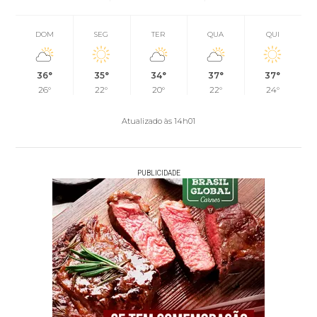
DOM
SEG
TER
QUA
QUI
36°
35°
34°
37°
37°
26°
22°
20°
22°
24°
Atualizado às 14h01
PUBLICIDADE