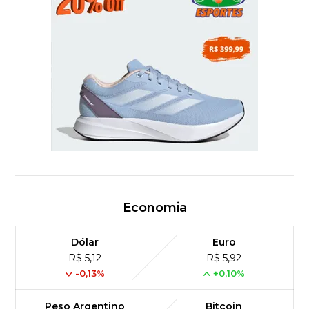
Economia
Dólar
Euro
R$ 5,12
R$ 5,92
-0,13%
+0,10%
Peso Argentino
Bitcoin