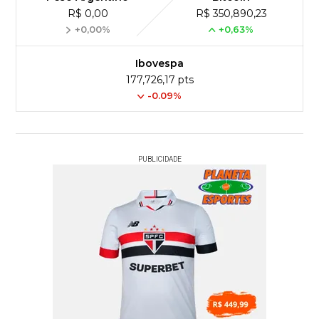
R$ 0,00
R$ 350,890,23
+0,00%
+0,63%
Ibovespa
177,726,17 pts
-0.09%
PUBLICIDADE