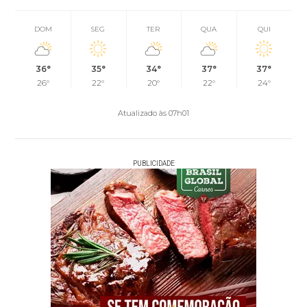
DOM
SEG
TER
QUA
QUI
36°
35°
34°
37°
37°
26°
22°
20°
22°
24°
Atualizado às 07h01
PUBLICIDADE