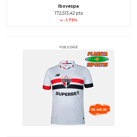
Ibovespa
172,513,42 pts
-1.73%
PUBLICIDADE