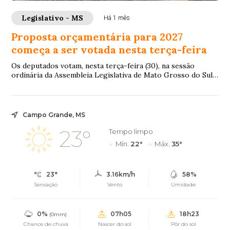
Legislativo - MS
Há 1 mês
Proposta orçamentária para 2027
começa a ser votada nesta terça-feira
Os deputados votam, nesta terça-feira (30), na sessão
ordinária da Assembleia Legislativa de Mato Grosso do Sul
(ALEMS), o Projeto de Lei 77/2026 ...
Campo Grande, MS
23°
Tempo limpo
Mín.
22°
Máx.
35°
23°
3.16km/h
58%
Sensação
Vento
Umidade
0%
07h05
18h23
(0mm)
Chance de chuva
Nascer do sol
Pôr do sol