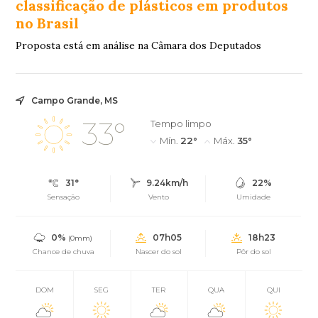
classificação de plásticos em produtos
no Brasil
Proposta está em análise na Câmara dos Deputados
Campo Grande, MS
33°
Tempo limpo
Mín.
22°
Máx.
35°
31°
9.24km/h
22%
Sensação
Vento
Umidade
0%
07h05
18h23
(0mm)
Chance de chuva
Nascer do sol
Pôr do sol
DOM
SEG
TER
QUA
QUI