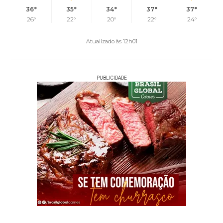
36°
35°
34°
37°
37°
26°
22°
20°
22°
24°
Atualizado às 12h01
PUBLICIDADE