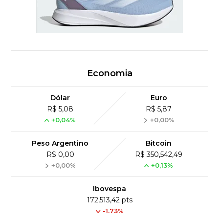
Economia
Dólar
Euro
R$ 5,08
R$ 5,87
+0,04%
+0,00%
Peso Argentino
Bitcoin
R$ 0,00
R$ 350,542,49
+0,00%
+0,13%
Ibovespa
172,513,42 pts
-1.73%