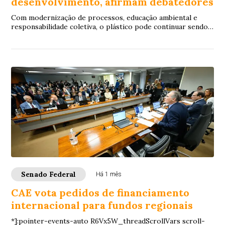
desenvolvimento, afirmam debatedores
Com modernização de processos, educação ambiental e
responsabilidade coletiva, o plástico pode continuar sendo
utilizado no ciclo produtivo, sem el...
Senado Federal
Há 1 mês
CAE vota pedidos de financiamento
internacional para fundos regionais
*]:pointer-events-auto R6Vx5W_threadScrollVars scroll-