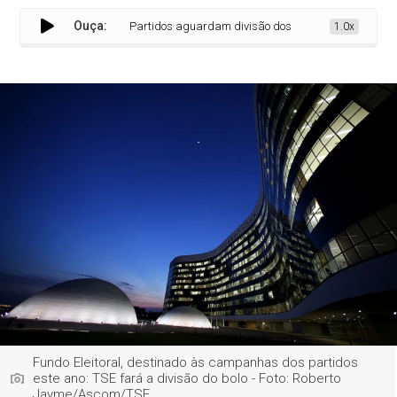
Ouça:
Partidos aguardam divisão dos valores do Fundo Eleitora
1.0x
Fundo Eleitoral, destinado às campanhas dos partidos
este ano: TSE fará a divisão do bolo - Foto: Roberto
Jayme/Ascom/TSE