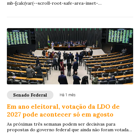
mb-[calc(var(--scroll-root-safe-area-inset-
bottom,0px)+var(--thread-response-height))] scroll...
Senado Federal
Há 1 mês
Em ano eleitoral, votação da LDO de
2027 pode acontecer só em agosto
As próximas três semanas podem ser decisivas para
propostas do governo federal que ainda não foram votadas
pelo Congresso Nacional. Estão na fila, ...