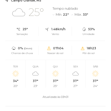
Campo Grande, MS
25°
Tempo nublado
Mín.
22°
Máx.
33°
25°
1.48km/h
53%
Sensação
Vento
Umidade
0%
07h04
18h23
(0mm)
Chance de chuva
Nascer do sol
Pôr do sol
TER
QUA
QUI
SEX
SÁB
34°
37°
37°
37°
37°
20°
23°
25°
27°
24°
Atualizado às 03h01