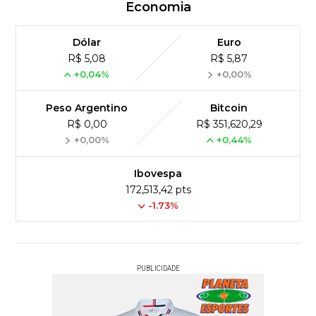
Economia
Dólar
Euro
R$ 5,08
R$ 5,87
+0,04%
+0,00%
Peso Argentino
Bitcoin
R$ 0,00
R$ 351,620,29
+0,00%
+0,44%
Ibovespa
172,513,42 pts
-1.73%
PUBLICIDADE