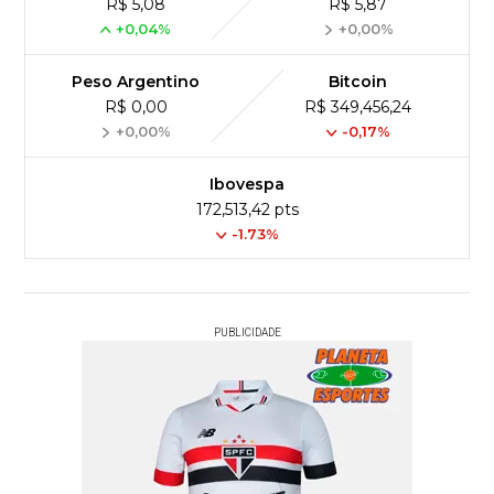
R$ 5,08
R$ 5,87
+0,04%
+0,00%
Peso Argentino
Bitcoin
R$ 0,00
R$ 349,456,24
+0,00%
-0,17%
Ibovespa
172,513,42 pts
-1.73%
PUBLICIDADE