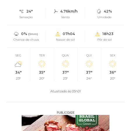
24°
4.76km/h
42%
Sensação
Vento
Umidade
0%
07h04
18h23
(0mm)
Chance de chuva
Nascer do sol
Pôr do sol
SEG
TER
QUA
QUI
SEX
34°
35°
37°
37°
36°
23°
20°
23°
24°
20°
Atualizado às 05h01
PUBLICIDADE