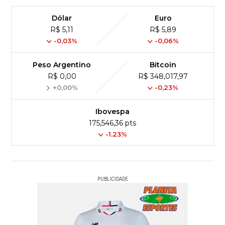
Dólar
Euro
R$ 5,11
R$ 5,89
-0,03%
-0,06%
Peso Argentino
Bitcoin
R$ 0,00
R$ 348,017,97
+0,00%
-0,23%
Ibovespa
175,546,36 pts
-1.23%
PUBLICIDADE