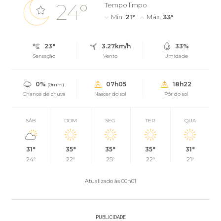
24°
Tempo limpo
Mín.
21°
Máx.
33°
23°
3.27km/h
33%
Sensação
Vento
Umidade
0%
07h05
18h22
(0mm)
Chance de chuva
Nascer do sol
Pôr do sol
SÁB
DOM
SEG
TER
QUA
31°
35°
35°
35°
31°
24°
22°
25°
22°
21°
Atualizado às 00h01
PUBLICIDADE