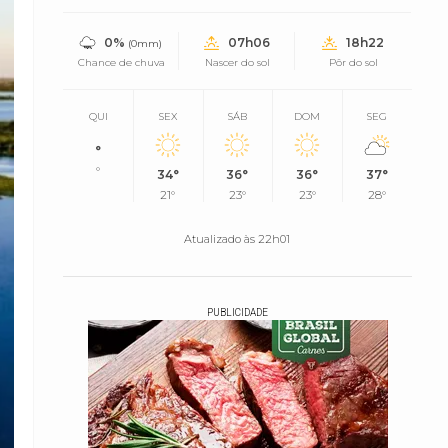
0%
07h06
18h22
(0mm)
Chance de chuva
Nascer do sol
Pôr do sol
QUI
SEX
SÁB
DOM
SEG
°
°
34°
36°
36°
37°
21°
23°
23°
28°
Atualizado às 22h01
PUBLICIDADE