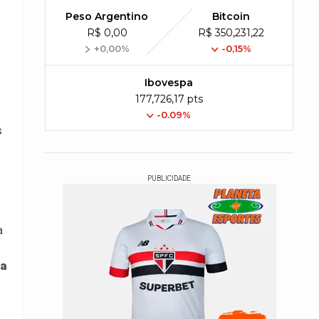
Peso Argentino
Bitcoin
R$ 0,00
R$ 350,231,22
+0,00%
-0,15%
Ibovespa
177,726,17 pts
-0.09%
s
PUBLICIDADE
a
ia