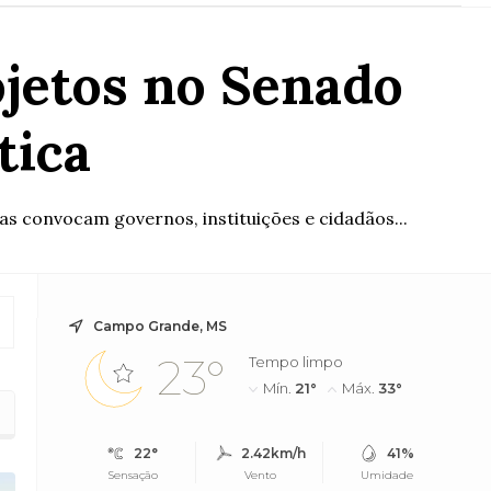
jetos no Senado
tica
s convocam governos, instituições e cidadãos...
Campo Grande, MS
23°
Tempo limpo
Mín.
21°
Máx.
33°
22°
2.42km/h
41%
Sensação
Vento
Umidade