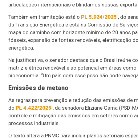
articulações internacionais e blindamos nossas expor
Também em tramitação está o
PL 5.924/2025
, do sena
da Transição Energética e está na Comissão de Serviços
mapa do caminho com horizonte mínimo de 20 anos par
fósseis, expansão de fontes renováveis, eletrificação do
energética.
Na justificativa, o senador destaca que o Brasil reúne c
matriz elétrica renovável e ao potencial em áreas como 
bioeconomia: “Um país com esse peso não pode navegar
Emissões de metano
As regras para prevenção e redução das emissões de me
do
PL 4.422/2025
, da senadora Eliziane Gama (PSD-MA
controle e mitigação das emissões em setores como agro
processos industriais.
O texto altera a PNMC para incluir planos setoriais es