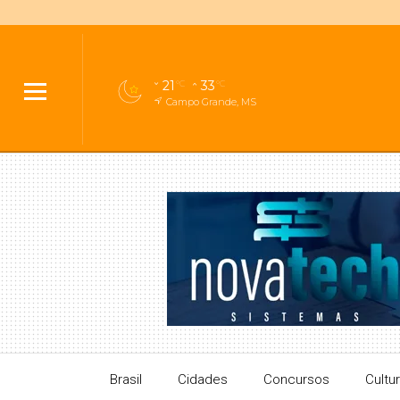
21
33
°C
°C
Campo Grande, MS
Brasil
Cidades
Concursos
Cultu