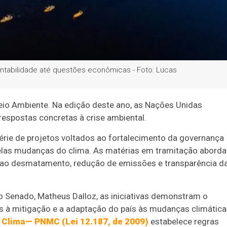
tabilidade até questões econômicas - Foto: Lucas
eio Ambiente. Na edição deste ano, as Nações Unidas
respostas concretas à crise ambiental.
érie de projetos voltados ao fortalecimento da governança
pelas mudanças do clima. As matérias em tramitação abord
 ao desmatamento, redução de emissões e transparência d
no Senado, Matheus Dalloz, as iniciativas demonstram o
as à mitigação e a adaptação do país às mudanças climática
 Clima— PNMC (Lei 12.187, de 2009)
estabelece regras