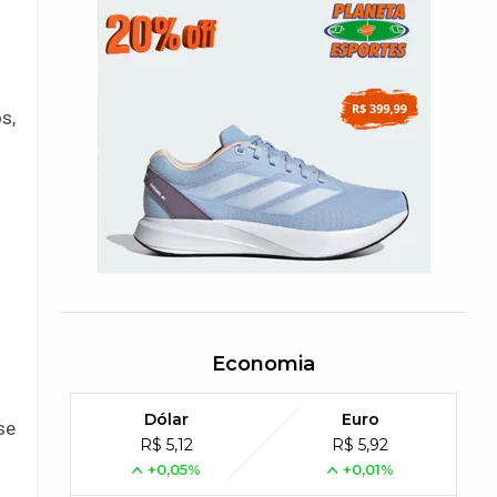
s,
Economia
Dólar
Euro
se
R$ 5,12
R$ 5,92
+0,05%
+0,01%