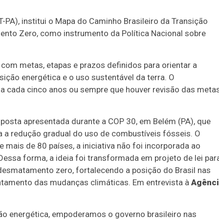
T-PA), institui o Mapa do Caminho Brasileiro da Transição
nto Zero, como instrumento da Política Nacional sobre
com metas, etapas e prazos definidos para orientar a
ição energética e o uso sustentável da terra. O
o a cada cinco anos ou sempre que houver revisão das meta
roposta apresentada durante a COP 30, em Belém (PA), que
a a redução gradual do uso de combustíveis fósseis. O
 mais de 80 países, a iniciativa não foi incorporada ao
Dessa forma, a ideia foi transformada em projeto de lei par
 desmatamento zero, fortalecendo a posição do Brasil nas
entamento das mudanças climáticas. Em entrevista à
Agênc
ção energética, empoderamos o governo brasileiro nas