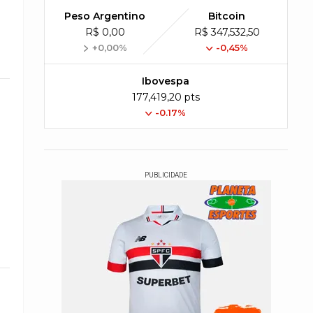
Peso Argentino
Bitcoin
R$ 0,00
R$ 347,532,50
+0,00%
-0,45%
Ibovespa
177,419,20 pts
-0.17%
PUBLICIDADE