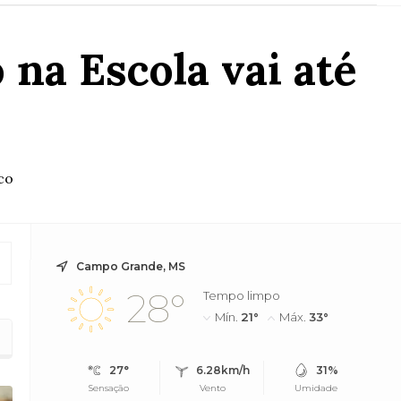
na Escola vai até
co
Campo Grande, MS
28°
Tempo limpo
Mín.
21°
Máx.
33°
27°
6.28km/h
31%
Sensação
Vento
Umidade