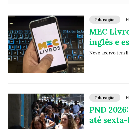
Educação
H
MEC Livro
inglês e e
Novo acervo tem li
Educação
H
PND 2026:
até sexta-f