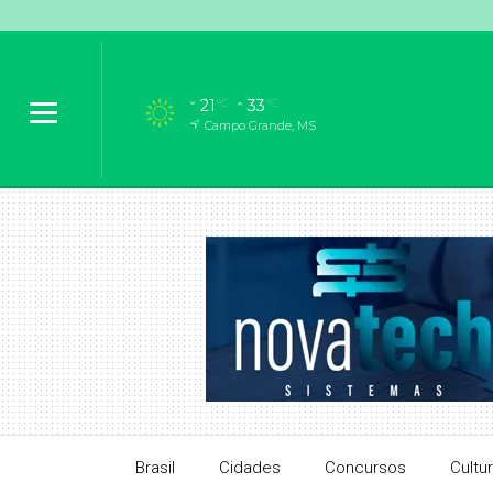
21
33
°C
°C
Campo Grande, MS
Brasil
Cidades
Concursos
Cultu