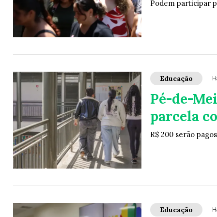
Podem participar p
Educação
H
Pé-de-Mei
parcela c
R$ 200 serão pagos
Educação
H