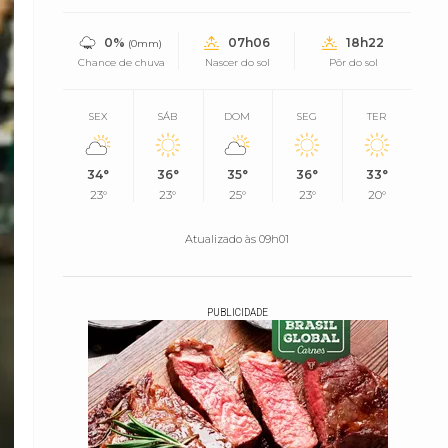
0%
07h06
18h22
(0mm)
Chance de chuva
Nascer do sol
Pôr do sol
SEX
SÁB
DOM
SEG
TER
34°
36°
35°
36°
33°
23°
23°
25°
23°
20°
Atualizado às 09h01
PUBLICIDADE