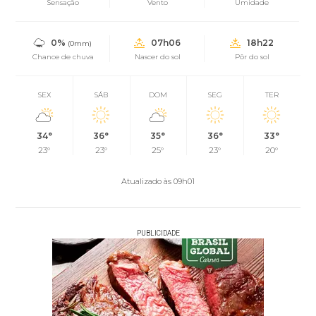
Sensação
Vento
Umidade
0%
07h06
18h22
(0mm)
Chance de chuva
Nascer do sol
Pôr do sol
SEX
SÁB
DOM
SEG
TER
34°
36°
35°
36°
33°
23°
23°
25°
23°
20°
Atualizado às 09h01
PUBLICIDADE