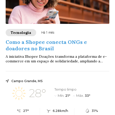
Tecnologia
Há 1 mês
Como a Shopee conecta ONGs e
doadores no Brasil
A iniciativa Shopee Doações transforma a plataforma de e-
commerce em um espaço de solidariedade, ampliando a
visibilidade de instituições parceiras...
Campo Grande, MS
28°
Tempo limpo
Mín.
21°
Máx.
33°
27°
6.28km/h
31%