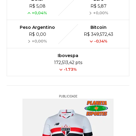
R$ 5,08
R$ 5,87
+0,04%
+0,00%
Peso Argentino
Bitcoin
R$ 0,00
R$ 349,572,43
+0,00%
-0,14%
Ibovespa
172,513,42 pts
-1.73%
PUBLICIDADE