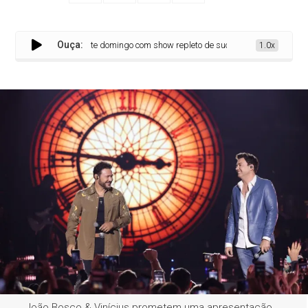
Ouça:
m Festa Junina neste domingo com show repleto de sucessos
1.0x
João Bosco & Vinícius prometem uma apresentação