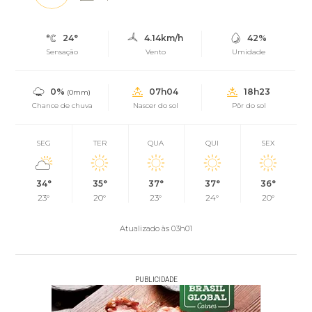
24°
4.14km/h
42%
Sensação
Vento
Umidade
0%
07h04
18h23
(0mm)
Chance de chuva
Nascer do sol
Pôr do sol
SEG
TER
QUA
QUI
SEX
34°
35°
37°
37°
36°
23°
20°
23°
24°
20°
Atualizado às 03h01
PUBLICIDADE