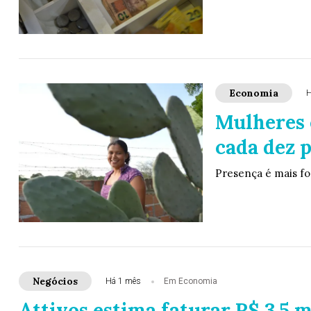
Economia
H
Mulheres
cada dez 
Presença é mais for
Negócios
Há 1 mês
Em Economia
Attivos estima faturar R$ 3,5 