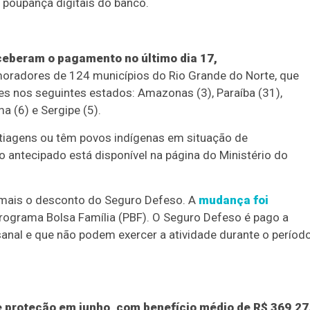
 poupança digitais do banco.
eceberam o pagamento no último dia 17,
oradores de 124 municípios do Rio Grande do Norte, que
 nos seguintes estados: Amazonas (3), Paraíba (31),
a (6) e Sergipe (5).
stiagens ou têm povos indígenas em situação de
ntecipado está disponível na página do Ministério do
m mais o desconto do Seguro Defeso. A
mudança foi
Programa Bolsa Família (PBF). O Seguro Defeso é pago a
nal e que não podem exercer a atividade durante o períod
e proteção em junho, com benefício médio de R$ 369,27