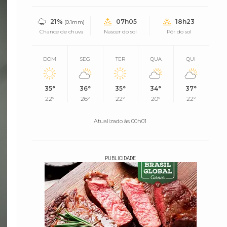
21%
07h05
18h23
(0.1mm)
Chance de chuva
Nascer do sol
Pôr do sol
DOM
SEG
TER
QUA
QUI
35°
36°
35°
34°
37°
22°
26°
22°
20°
22°
Atualizado às 00h01
PUBLICIDADE