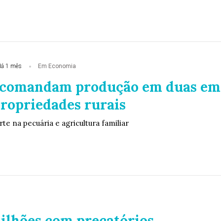
á 1 mês
Em Economia
 comandam produção em duas em
propriedades rurais
te na pecuária e agricultura familiar
milhões com precatórios