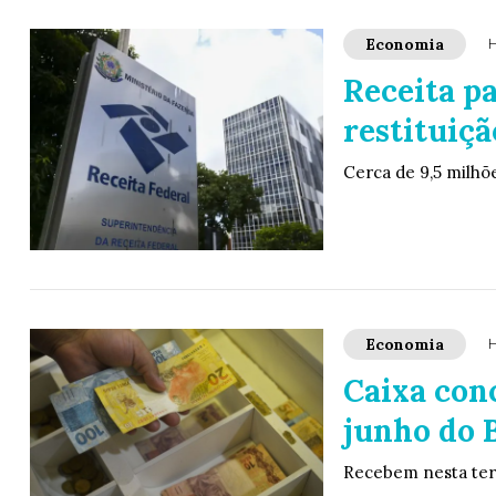
Economia
H
Receita pa
restituiçã
Cerca de 9,5 milhõ
Economia
H
Caixa con
junho do 
Recebem nesta terç