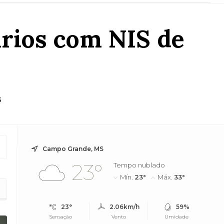
ários com NIS de
6
Campo Grande, MS
23°
Tempo nublado
Mín.
23°
Máx.
33°
23°
2.06km/h
59%
Sensação
Vento
Umidade