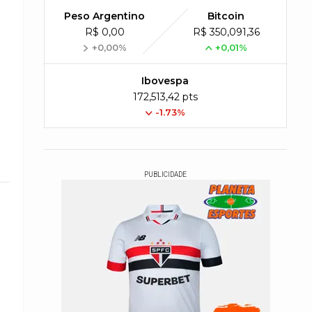
Peso Argentino
Bitcoin
R$ 0,00
R$ 350,091,36
+0,00%
+0,01%
Ibovespa
172,513,42 pts
-1.73%
PUBLICIDADE