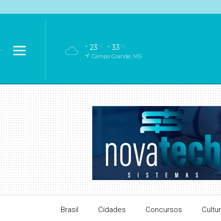
23
33
°C
°C
Campo Grande, MS
Brasil
Cidades
Concursos
Cultu