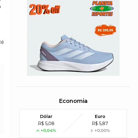
o
té
Economia
Dólar
Euro
R$ 5,08
R$ 5,87
+0,04%
+0,00%