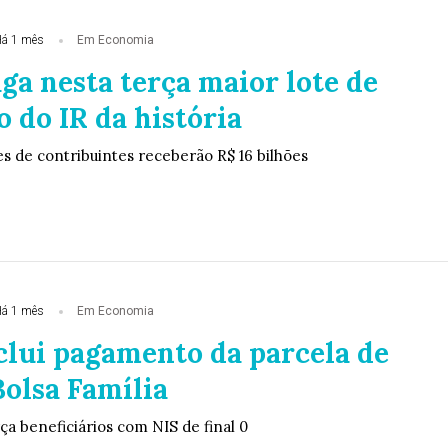
á 1 mês
Em Economia
ga nesta terça maior lote de
o do IR da história
es de contribuintes receberão R$ 16 bilhões
á 1 mês
Em Economia
clui pagamento da parcela de
Bolsa Família
a beneficiários com NIS de final 0