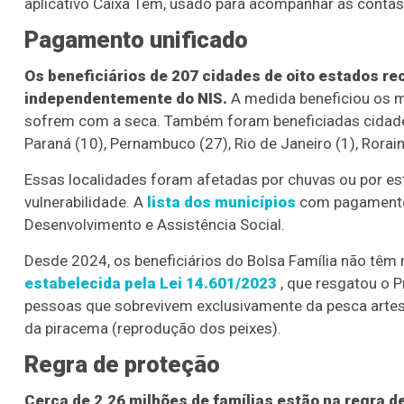
aplicativo Caixa Tem, usado para acompanhar as contas
Pagamento unificado
Os beneficiários de 207 cidades de oito estados r
independentemente do NIS.
A medida beneficiou os m
sofrem com a seca. Também foram beneficiadas cidades
Paraná (10), Pernambuco (27), Rio de Janeiro (1), Roraim
Essas localidades foram afetadas por chuvas ou por e
vulnerabilidade. A
lista dos municípios
com pagamento a
Desenvolvimento e Assistência Social.
Desde 2024, os beneficiários do Bolsa Família não tê
estabelecida pela Lei 14.601/2023
, que resgatou o 
pessoas que sobrevivem exclusivamente da pesca artesa
da piracema (reprodução dos peixes).
Regra de proteção
Cerca de 2,26 milhões de famílias estão na regra d