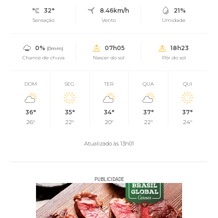
32°
8.46km/h
21%
Sensação
Vento
Umidade
0%
07h05
18h23
(0mm)
Chance de chuva
Nascer do sol
Pôr do sol
DOM
SEG
TER
QUA
QUI
36°
35°
34°
37°
37°
26°
22°
20°
22°
24°
Atualizado às 13h01
PUBLICIDADE