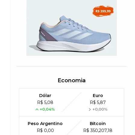
Economia
Dólar
Euro
R$ 5,08
R$ 5,87
+0,04%
+0,00%
Peso Argentino
Bitcoin
R$ 0,00
R$ 350,207,18