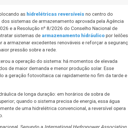
colocando as
hidrelétricas reversíveis
no centro do
ão dos sistemas de armazenamento aprovada pela Agência
 2026 e a Resolução nº 8/2026 do Conselho Nacional de
ontratar sistemas de
armazenamento hidráulico
por leilões
 a armazenar excedentes renováveis e reforçar a seguran
aior pressão sobre a rede.
alterou a operação do sistema: há momentos de elevada
odos de maior demanda e menor produção solar. Esse
do a geração fotovoltaica cai rapidamente no fim da tarde e
ráulica de longa duração: em horários de sobra de
uperior; quando o sistema precisa de energia, essa água
temente de uma hidrelétrica convencional, a reversível opera
o.
rnacional. Segundo a
International Hydropower Association