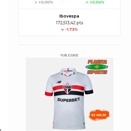
+0,00%
+0,04%
Ibovespa
172,513,42 pts
-1.73%
PUBLICIDADE
s
r