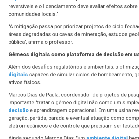
reversíveis e o licenciamento deve avaliar efeitos sobr
comunidades locais."
"A mitigação passa por priorizar projetos de ciclo fecha
áreas degradadas ou cavas de mineração, estudos geoló
pública", afirma o professor.
Gêmeos digitais como plataforma de decisão em usi
Além dos desafios regulatórios e ambientais, a otimiza
digitais
capazes de simular ciclos de bombeamento, ge
ativos físicos.
Marcos Dias de Paula, coordenador de projetos de pesq
importante "tratar o gêmeo digital não como um simp
decisão
e aprendizagem operacional. Em uma usina re
geração, partida, parada e eventual atuação como comp
eletromecânicos e de controle que precisam ser testa
Ainda segundo Marcos Dias, "um
ambiente digital
bem 