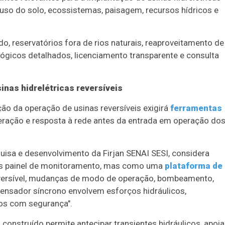
e uso do solo, ecossistemas, paisagem, recursos hídricos e
do, reservatórios fora de rios naturais, reaproveitamento de
gicos detalhados, licenciamento transparente e consulta
nas hidrelétricas reversíveis
ção da operação de usinas reversíveis exigirá
ferramentas
ração e resposta à rede antes da entrada em operação do
uisa e desenvolvimento da Firjan SENAI SESI, considera
les painel de monitoramento, mas como uma
plataforma de
versível, mudanças de modo de operação, bombeamento,
ensador síncrono envolvem esforços hidráulicos,
dos com segurança".
construído permite antecipar transientes hidráulicos, apoia