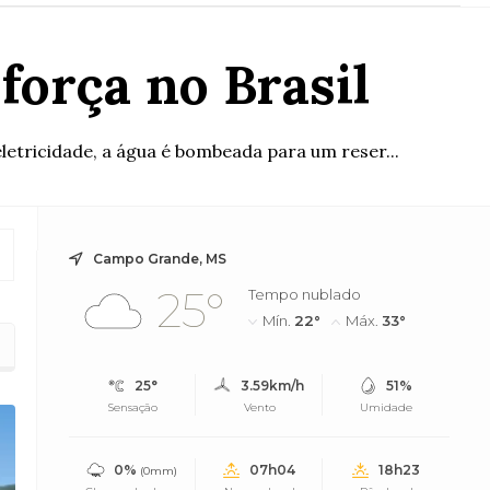
força no Brasil
letricidade, a água é bombeada para um reser...
Campo Grande, MS
25°
Tempo nublado
Mín.
22°
Máx.
33°
25°
3.59km/h
51%
Sensação
Vento
Umidade
0%
07h04
18h23
(0mm)