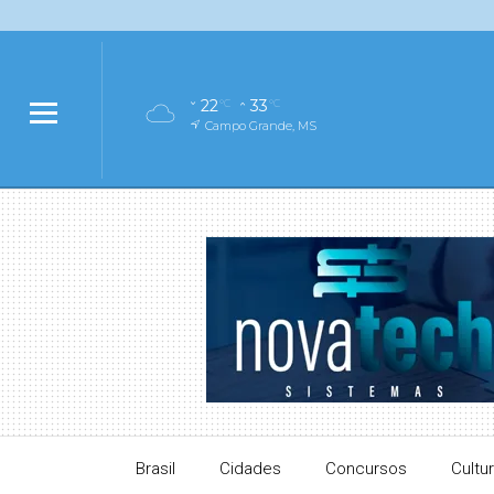
22
33
°C
°C
Campo Grande, MS
Brasil
Cidades
Concursos
Cultu