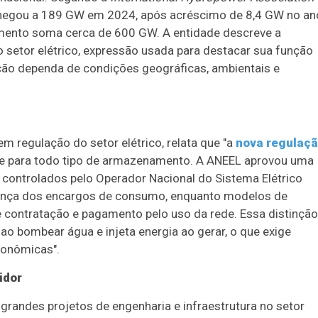
s chegou a 189 GW em 2024, após acréscimo de 8,4 GW no an
imento soma cerca de 600 GW. A entidade descreve a
o setor elétrico, expressão usada para destacar sua função
o dependa de condições geográficas, ambientais e
m regulação do setor elétrico, relata que "a
nova regulaç
ede para todo tipo de armazenamento. A ANEEL aprovou uma
controlados pelo Operador Nacional do Sistema Elétrico
rança dos encargos de consumo, enquanto modelos de
e contratação e pagamento pelo uso da rede. Essa distinção
ao bombear água e injeta energia ao gerar, o que exige
conômicas".
idor
e grandes projetos de engenharia e infraestrutura no setor