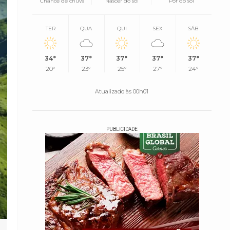
Chance de chuva
Nascer do sol
Pôr do sol
TER
QUA
QUI
SEX
SÁB
34°
37°
37°
37°
37°
20°
23°
25°
27°
24°
Atualizado às 00h01
PUBLICIDADE