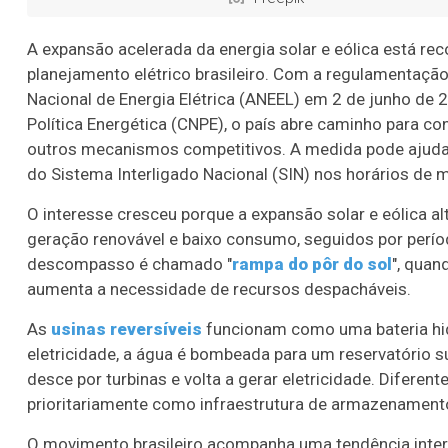
A expansão acelerada da energia solar e eólica está re
planejamento elétrico brasileiro. Com a regulamentaç
Nacional de Energia Elétrica (ANEEL) em 2 de junho de
Política Energética (CNPE), o país abre caminho para c
outros mecanismos competitivos. A medida pode ajudar
do Sistema Interligado Nacional (SIN) nos horários de m
O interesse cresceu porque a expansão solar e eólica 
geração renovável e baixo consumo, seguidos por perí
descompasso é chamado "
rampa do pôr do sol
", quan
aumenta a necessidade de recursos despacháveis.
As
usinas reversíveis
funcionam como uma bateria hid
eletricidade, a água é bombeada para um reservatório s
desce por turbinas e volta a gerar eletricidade. Diferen
prioritariamente como infraestrutura de armazenament
O movimento brasileiro acompanha uma tendência inte