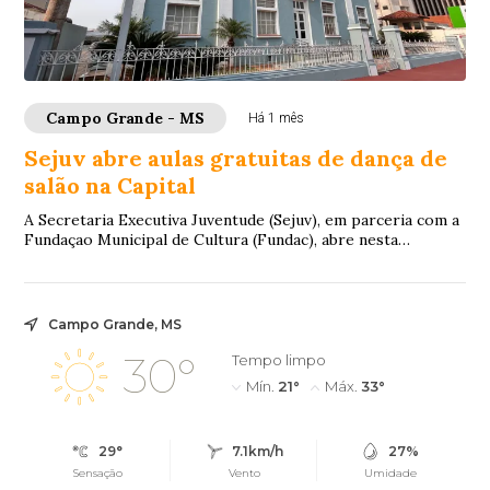
Campo Grande - MS
Há 1 mês
Sejuv abre aulas gratuitas de dança de
salão na Capital
A Secretaria Executiva Juventude (Sejuv), em parceria com a
Fundaçao Municipal de Cultura (Fundac), abre nesta
segunda-feira (29) o projeto de aula...
Campo Grande, MS
30°
Tempo limpo
Mín.
21°
Máx.
33°
29°
7.1km/h
27%
Sensação
Vento
Umidade