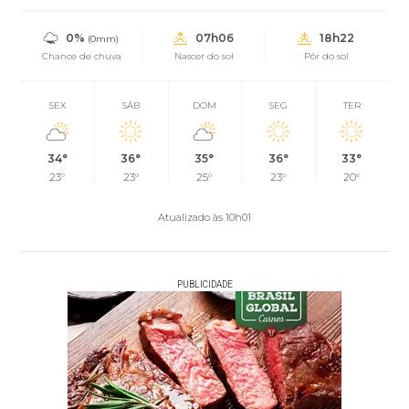
0%
07h06
18h22
(0mm)
Chance de chuva
Nascer do sol
Pôr do sol
SEX
SÁB
DOM
SEG
TER
34°
36°
35°
36°
33°
23°
23°
25°
23°
20°
Atualizado às 10h01
PUBLICIDADE