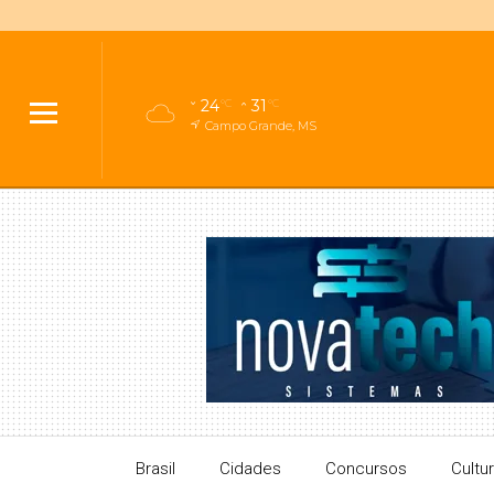
24
31
°C
°C
Campo Grande, MS
Brasil
Cidades
Concursos
Cultu