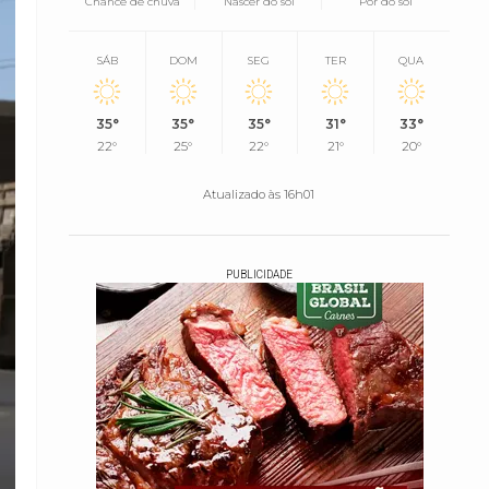
Chance de chuva
Nascer do sol
Pôr do sol
SÁB
DOM
SEG
TER
QUA
35°
35°
35°
31°
33°
22°
25°
22°
21°
20°
Atualizado às 16h01
PUBLICIDADE