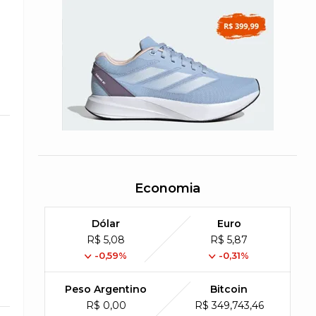
Economia
Dólar
Euro
R$ 5,08
R$ 5,87
-0,59%
-0,31%
Peso Argentino
Bitcoin
R$ 0,00
R$ 349,743,46