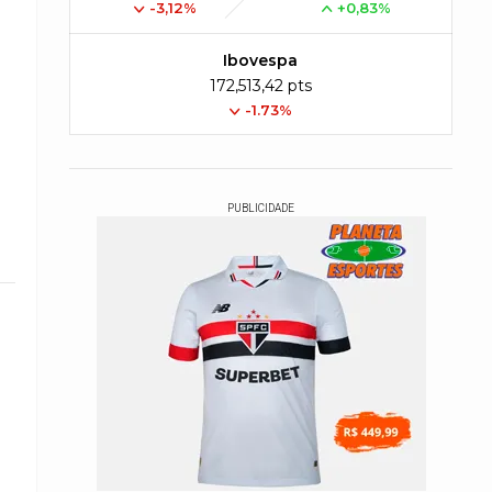
-3,12%
+0,83%
Ibovespa
172,513,42 pts
-1.73%
PUBLICIDADE