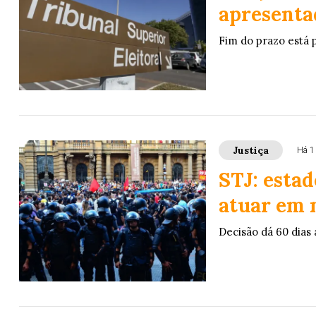
apresenta
Fim do prazo está p
Justiça
Há 1
STJ: estad
atuar em 
Decisão dá 60 dias 