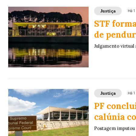
Justiça
Há 1
STF forma
de pendur
Julgamento virtual 
Justiça
Há 1
PF conclu
calúnia co
Postagem imputou c