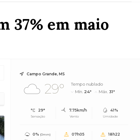
em 37% em maio
Campo Grande, MS
29°
Tempo nublado
Mín.
24°
Máx.
31°
29°
7.75km/h
41%
Sensação
Vento
Umidade
0%
07h05
18h22
(0mm)