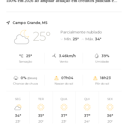
150% em 2026 ao ampliar atuação em créditos judiciais e
tributários
Campo Grande, MS
25°
Parcialmente nublado
Mín.
25°
Máx.
34°
25°
3.46km/h
39%
Sensação
Vento
Umidade
0%
07h04
18h23
(0mm)
Chance de chuva
Nascer do sol
Pôr do sol
SEG
TER
QUA
QUI
SEX
34°
35°
37°
37°
36°
23°
20°
23°
24°
20°