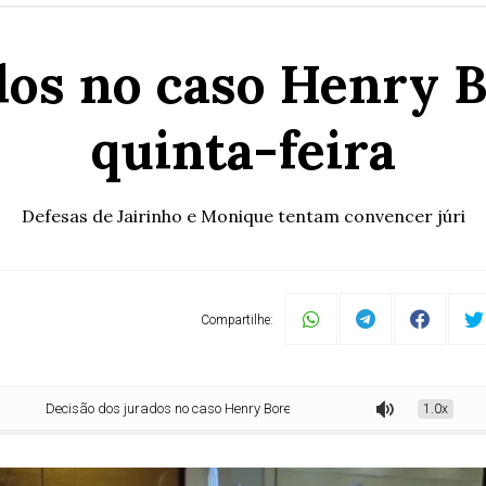
dos no caso Henry Bo
quinta-feira
Defesas de Jairinho e Monique tentam convencer júri
Compartilhe:
Decisão dos jurados no caso Henry Borel deve sair até quinta-feira
1.0x