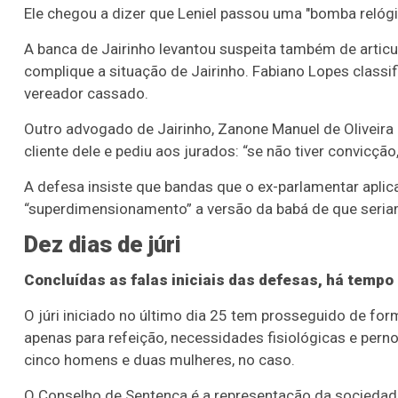
Ele chegou a dizer que Leniel passou uma "bomba relóg
A banca de Jairinho levantou suspeita também de articu
complique a situação de Jairinho. Fabiano Lopes classi
vereador cassado.
Outro advogado de Jairinho, Zanone Manuel de Oliveira Jú
cliente dele e pediu aos jurados: “se não tiver convicção
A defesa insiste que bandas que o ex-parlamentar aplic
“superdimensionamento” a versão da babá de que seri
Dez dias de júri
Concluídas as falas iniciais das defesas, há tempo
O júri iniciado no último dia 25 tem prosseguido de for
apenas para refeição, necessidades fisiológicas e per
cinco homens e duas mulheres, no caso.
O Conselho de Sentença é a representação da sociedade