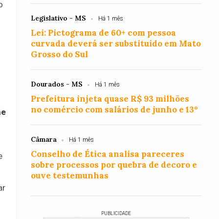
o
Legislativo - MS
Há 1 mês
Lei: Pictograma de 60+ com pessoa
curvada deverá ser substituído em Mato
Grosso do Sul
Dourados - MS
Há 1 mês
Prefeitura injeta quase R$ 93 milhões
no comércio com salários de junho e 13º
ãe
Câmara
Há 1 mês
Conselho de Ética analisa pareceres
e
sobre processos por quebra de decoro e
ouve testemunhas
ar
PUBLICIDADE