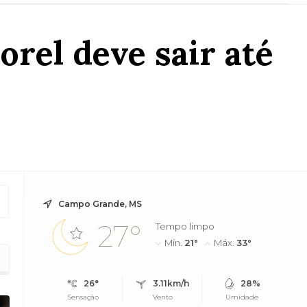
rel deve sair até
Campo Grande, MS
27°
Tempo limpo
Mín.
21°
Máx.
33°
26°
3.11km/h
28%
Sensação
Vento
Umidade