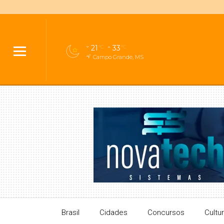
21
33
°C
°C
Campo Grande, MS
Brasil
Cidades
Concursos
Cultu