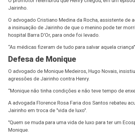
O promotor relembrou que Henry chegou, em um episód
Jairinho.
O advogado Cristiano Medina da Rocha, assistente de acu
a insinuação de Jairinho de que o menino pode ter mor
hospital Barra D’Or, para onde foi levado.
“As médicas fizeram de tudo para salvar aquela criança”
Defesa de Monique
O advogado de Monique Medeiros, Hugo Novais, insistiu
agressões de Jairinho contra Henry.
“Monique não tinha condições e não teve tempo de enxer
A advogada Florence Rosa Faria dos Santos rebateu a
Jairinho em troca de "vida de luxo".
"Quem se muda para uma vida de luxo para ter um Ecospor
Monique.