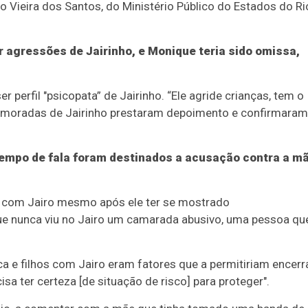
io Vieira dos Santos, do Ministério Público do Estados do Ri
 agressões de Jairinho, e Monique teria sido omissa,
r perfil "psicopata” de Jairinho. “Ele agride crianças, tem o
-namoradas de Jairinho prestaram depoimento e confirmaram
tempo de fala foram destinados a acusação contra a m
 com Jairo mesmo após ele ter se mostrado
que nunca viu no Jairo um camarada abusivo, uma pessoa qu
 e filhos com Jairo eram fatores que a permitiriam encerr
sa ter certeza [de situação de risco] para proteger".