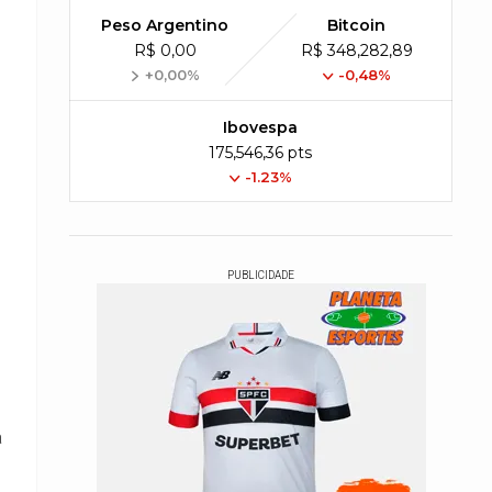
Peso Argentino
Bitcoin
R$ 0,00
R$ 348,282,89
+0,00%
-0,48%
Ibovespa
175,546,36 pts
-1.23%
PUBLICIDADE
a