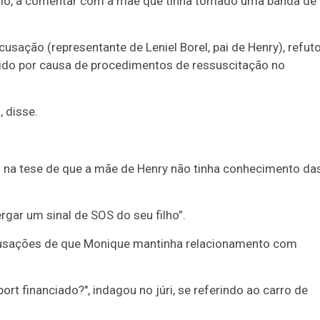
io, a comentar com a mãe que tinha tomado uma banda de
sação (representante de Leniel Borel, pai de Henry), refut
rido por causa de procedimentos de ressuscitação no
, disse.
 na tese de que a mãe de Henry não tinha conhecimento da
gar um sinal de SOS do seu filho”.
cusações de que Monique mantinha relacionamento com
t financiado?", indagou no júri, se referindo ao carro de