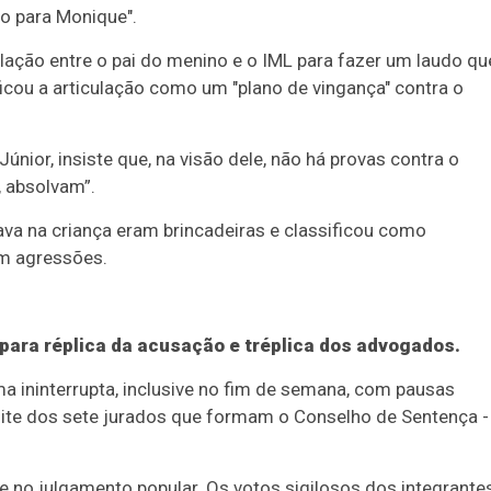
io para Monique".
lação entre o pai do menino e o IML para fazer um laudo qu
ficou a articulação como um "plano de vingança" contra o
nior, insiste que, na visão dele, não há provas contra o
, absolvam”.
ava na criança eram brincadeiras e classificou como
am agressões.
 para réplica da acusação e tréplica dos advogados.
ma ininterrupta, inclusive no fim de semana, com pausas
noite dos sete jurados que formam o Conselho de Sentença -
 no julgamento popular. Os votos sigilosos dos integrante