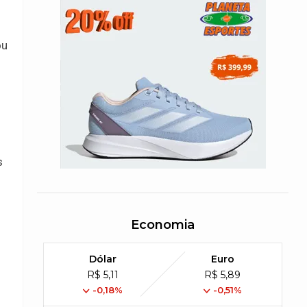
ou
s
Economia
Dólar
Euro
R$ 5,11
R$ 5,89
-0,18%
-0,51%