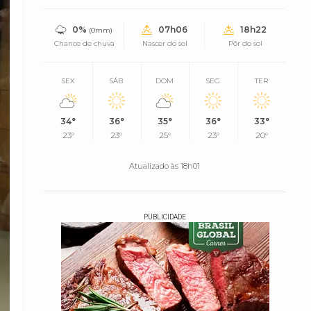
0%
07h06
18h22
(0mm)
Chance de chuva
Nascer do sol
Pôr do sol
SEX
SÁB
DOM
SEG
TER
34°
36°
35°
36°
33°
23°
23°
25°
23°
20°
Atualizado às 18h01
PUBLICIDADE