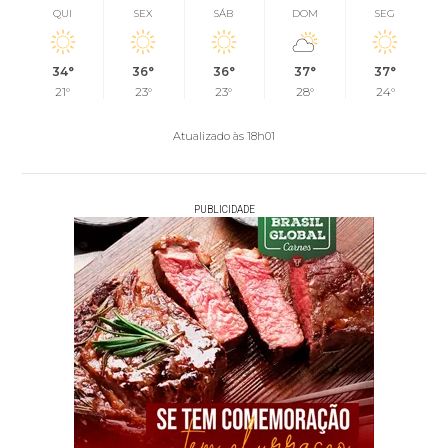
QUI
SEX
SÁB
DOM
SEG
34°
36°
36°
37°
37°
21°
23°
23°
28°
24°
Atualizado às 18h01
PUBLICIDADE