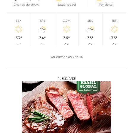
Chance de chuva
Nascer do sol
Pôr do sol
SEX
SÁB
DOM
SEG
TER
33°
34°
36°
35°
36°
21°
23°
23°
25°
23°
Atualizado às 23h04
PUBLICIDADE