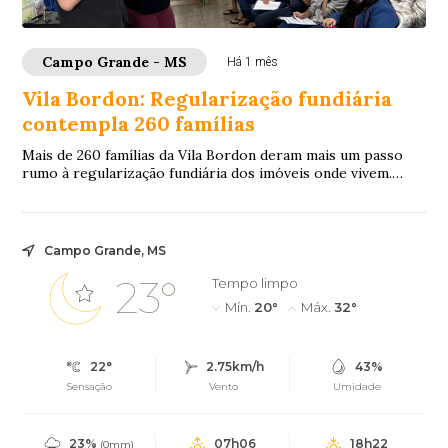
Campo Grande - MS
Há 1 mês
Vila Bordon: Regularização fundiária
contempla 260 famílias
Mais de 260 famílias da Vila Bordon deram mais um passo
rumo à regularização fundiária dos imóveis onde vivem.
Neste sábado (27), a Agência Municip...
Campo Grande, MS
23°
Tempo limpo
Mín.
20°
Máx.
32°
22°
2.75km/h
43%
Sensação
Vento
Umidade
23%
07h06
18h22
(0mm)