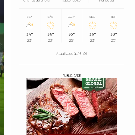
Chance de chuva
Nascer do sol
Pôr do sol
SEX
SÁB
DOM
SEG
TER
34°
36°
35°
36°
33°
23°
23°
25°
23°
20°
Atualizado às 16h01
PUBLICIDADE