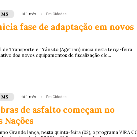
- MS
Há 1 mês
Em Cidades
nicia fase de adaptação em novos
 de Transporte e Trânsito (Agetran) inicia nesta terça-feira
ativo dos novos equipamentos de fiscalização ele...
- MS
Há 1 mês
Em Cidades
Obras de asfalto começam no
s Nações
mpo Grande lança, nesta quinta-feira (02), o programa VIRA C