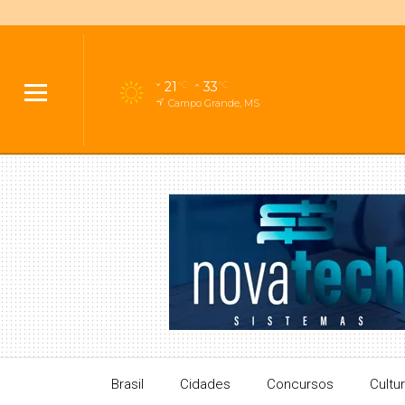
21
33
°C
°C
Campo Grande, MS
Brasil
Cidades
Concursos
Cultu