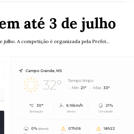
em até 3 de julho
julho. A competição é organizada pela Prefei...
Campo Grande, MS
32°
Tempo limpo
Mín.
21°
Máx.
33°
30°
6.16km/h
21%
Sensação
Vento
Umidade
0%
07h06
18h22
(0mm)