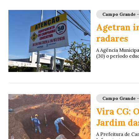
Campo Grande 
Agetran i
radares
A Agência Municipal
(30) o período educ
Campo Grande 
Vira CG: 
Jardim da
A Prefeitura de Ca