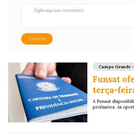
Comentar
Campo Grande 
Funsat of
terça-feir
A Funsat disponibil
profissões. As opo