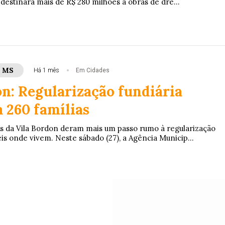
 destinará mais de R$ 280 milhões a obras de dre...
- MS
Há 1 mês
Em Cidades
on: Regularização fundiária
 260 famílias
as da Vila Bordon deram mais um passo rumo à regularização
is onde vivem. Neste sábado (27), a Agência Municip...