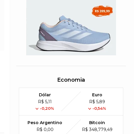
Economia
Dólar
Euro
R$ 5,11
R$ 5,89
-0,20%
-0,54%
Peso Argentino
Bitcoin
R$ 0,00
R$ 348,779,49