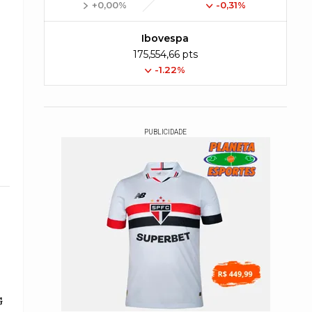
+0,00%
-0,31%
Ibovespa
175,554,66 pts
-1.22%
PUBLICIDADE
G